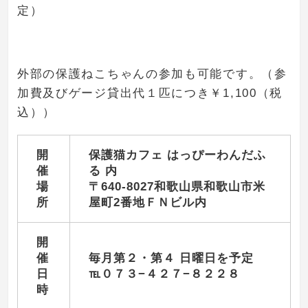
定）
外部の保護ねこちゃんの参加も可能です。（参
加費及びゲージ貸出代１匹につき￥
1,100
（税
込））
開
保護猫カフェ はっぴーわんだふ
催
る 内
場
〒640-8027
和歌山県和歌山市米
所
屋町2番地ＦＮビル内
開
催
毎月第２・第４
日曜日を予定
日
℡０７３−４２７−８２２８
時